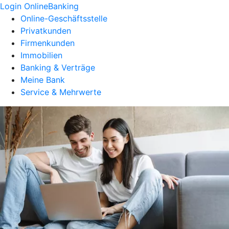
Login OnlineBanking
Online-Geschäftsstelle
Privatkunden
Firmenkunden
Immobilien
Banking & Verträge
Meine Bank
Service & Mehrwerte