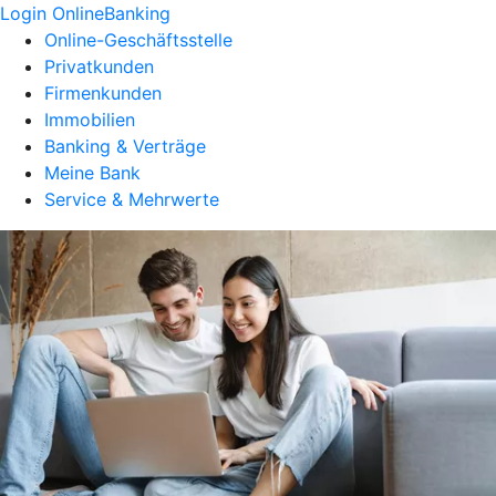
Login OnlineBanking
Online-Geschäftsstelle
Privatkunden
Firmenkunden
Immobilien
Banking & Verträge
Meine Bank
Service & Mehrwerte