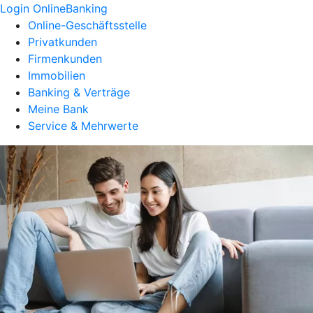
Login OnlineBanking
Online-Geschäftsstelle
Privatkunden
Firmenkunden
Immobilien
Banking & Verträge
Meine Bank
Service & Mehrwerte