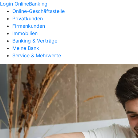
Login OnlineBanking
Online-Geschäftsstelle
Privatkunden
Firmenkunden
Immobilien
Banking & Verträge
Meine Bank
Service & Mehrwerte