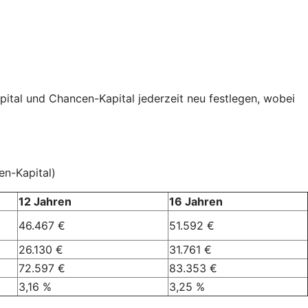
pital und Chancen-Kapital jederzeit neu festlegen, wobei
en-Kapital)
12 Jahren
16 Jahren
46.467 €
51.592 €
26.130 €
31.761 €
72.597 €
83.353 €
3,16 %
3,25 %