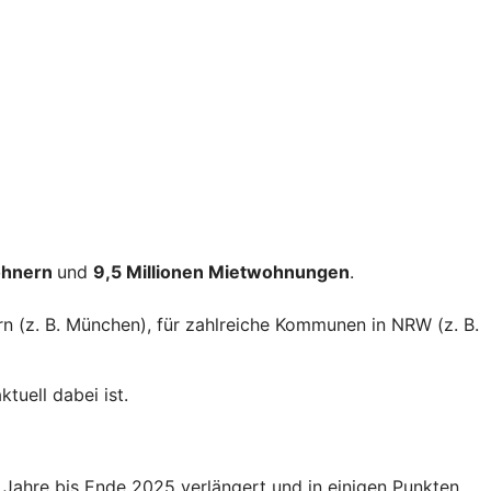
ohnern
und
9,5 Millionen Mietwohnungen
.
rn (z. B. München), für zahlreiche Kommunen in NRW (z. B.
tuell dabei ist.
Jahre bis Ende 2025 verlängert und in einigen Punkten