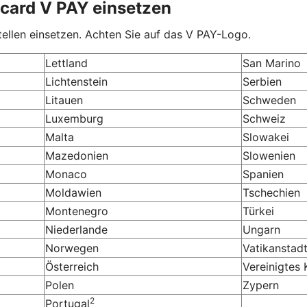
ocard V PAY einsetzen
ellen einsetzen. Achten Sie auf das V PAY-Logo.
Lettland
San Marino
Lichtenstein
Serbien
Litauen
Schweden
Luxemburg
Schweiz
Malta
Slowakei
Mazedonien
Slowenien
Monaco
Spanien
Moldawien
Tschechien
Montenegro
Türkei
Niederlande
Ungarn
Norwegen
Vatikanstad
Österreich
Vereinigtes 
Polen
Zypern
2
Portugal