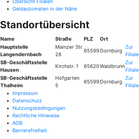
Übersicht Filialen
Geldautomaten in der Nähe
Standortübersicht
Name
Straße
PLZ
Ort
Hauptstelle
Mainzer Str.
Zur
65599
Dornburg
Langendernbach
28
Filiale
SB-Geschäftsstelle
Zur
Kirchstr. 1
65620
Waldbrunn
Hausen
Filiale
SB-Geschäftsstelle
Hofgarten
Zur
65599
Dornburg
Thalheim
5
Filiale
Impressum
Datenschutz
Nutzungsbedingungen
Rechtliche Hinweise
AGB
Barrierefreiheit