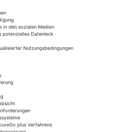
nen
tigung
e in den sozialen Medien
 potenzielles Datenleck
tualisierter Nutzungsbedingungen
s
ierung
ng
Absicht
 Anforderungen
gssysteme
ecureGo plus Verfahrens
-Überweisung